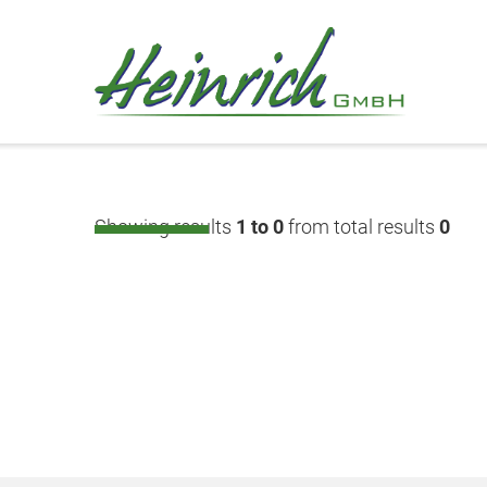
Showing results
1 to 0
from total results
0