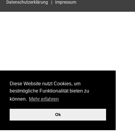
Datenschutzerklärung
Impressum
Diese Website nutzt Cookies, um
bestmögliche Funktionalität bieten zu
können.
Mehr erfahren
Ok