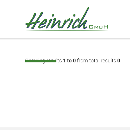
Showing results
1 to 0
from total results
0